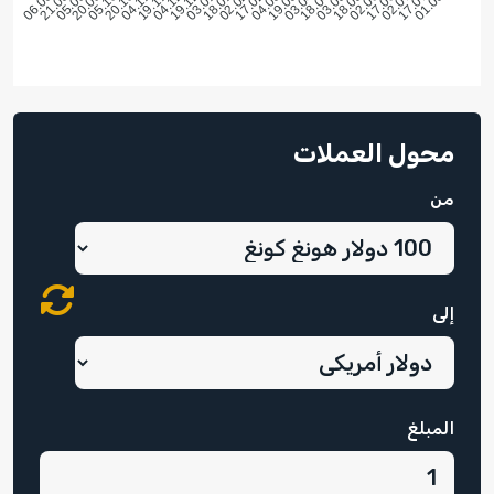
محول العملات
من
إلى
المبلغ