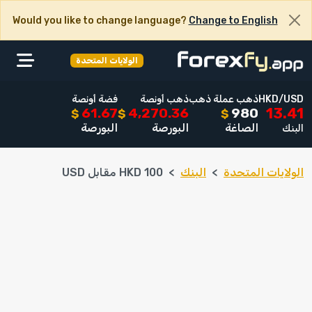
Would you like to change language?
Change to English
الولايات المتحدة
HKD/USD
ذهب عملة ذهب
ذهب أونصة
فضة أونصة
61.67
4,270.36
980
13.41
$
$
$
الصاغة
البورصة
البورصة
البنك
الولايات المتحدة
البنك
100 HKD مقابل USD