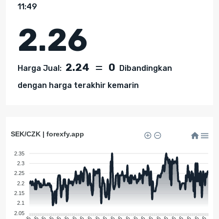
11:49
2.26
2.24
0
Harga Jual:
Dibandingkan
dengan harga terakhir kemarin
SEK/CZK | forexfy.app
2.35
2.3
2.25
2.2
2.15
2.1
2.05