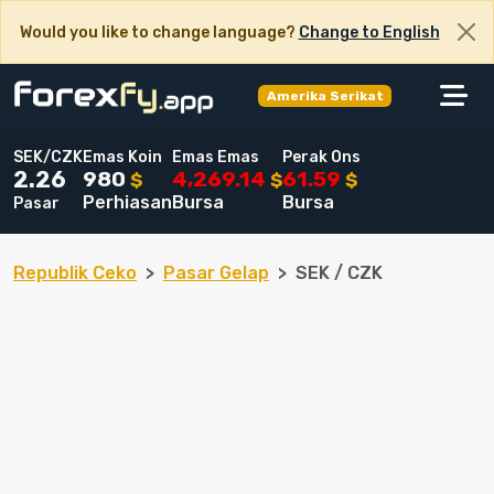
Would you like to change language?
Change to English
Amerika Serikat
SEK/CZK
Emas Koin
Emas Emas
Perak Ons
980
4,269.14
61.59
2.26
$
$
$
Perhiasan
Bursa
Bursa
Pasar
Republik Ceko
Pasar Gelap
SEK / CZK