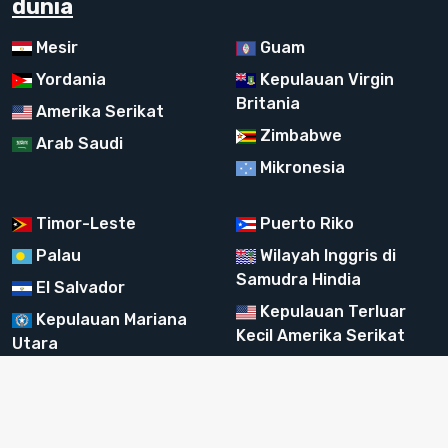
dunia
Mesir
Guam
Yordania
Kepulauan Virgin
Britania
Amerika Serikat
Zimbabwe
Arab Saudi
Mikronesia
Timor-Leste
Puerto Riko
Palau
Wilayah Inggris di
Samudra Hindia
El Salvador
Kepulauan Terluar
Kepulauan Mariana
Kecil Amerika Serikat
Utara
Kepulauan Turks
dan Caicos