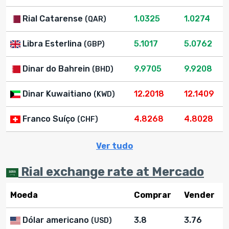
Rial Catarense
1.0325
1.0274
(QAR)
Libra Esterlina
5.1017
5.0762
(GBP)
Dinar do Bahrein
9.9705
9.9208
(BHD)
Dinar Kuwaitiano
12.2018
12.1409
(KWD)
Franco Suíço
4.8268
4.8028
(CHF)
Ver tudo
Rial exchange rate at Mercado
Moeda
Comprar
Vender
Dólar americano
3.8
3.76
(USD)