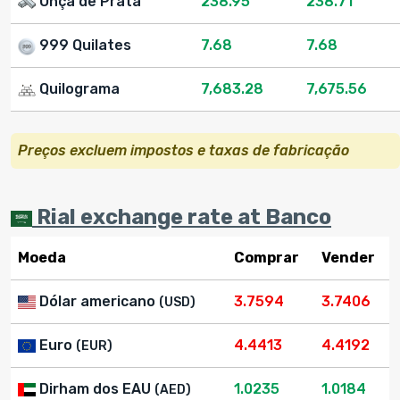
Onça de Prata
238.95
238.71
999 Quilates
7.68
7.68
Quilograma
7,683.28
7,675.56
Preços excluem impostos e taxas de fabricação
Rial exchange rate at Banco
Moeda
Comprar
Vender
Dólar americano
3.7594
3.7406
(USD)
Euro
4.4413
4.4192
(EUR)
Dirham dos EAU
1.0235
1.0184
(AED)