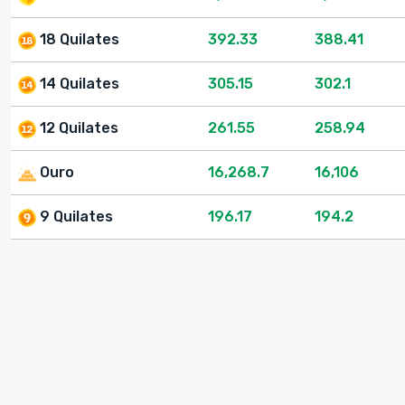
18 Quilates
392.33
388.41
14 Quilates
305.15
302.1
12 Quilates
261.55
258.94
Ouro
16,268.7
16,106
9 Quilates
196.17
194.2