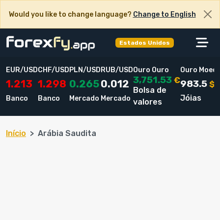
Would you like to change language?
Change to English
Estados Unidos
EUR/USD
CHF/USD
PLN/USD
RUB/USD
Ouro Ouro
Ouro Moed
3,751.53
€
983.5
1.213
1.298
0.265
0.012
$
Bolsa de
Jóias
Banco
Banco
Mercado
Mercado
valores
Início
Arábia Saudita