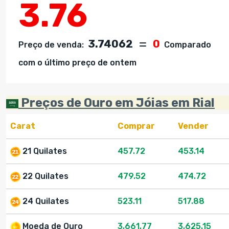
3.76
3.74062
0
Preço de venda:
Comparado
com o último preço de ontem
Preços de Ouro em Jóias em Rial
Carat
Comprar
Vender
21 Quilates
457.72
453.14
22 Quilates
479.52
474.72
24 Quilates
523.11
517.88
Moeda de Ouro
3,661.77
3,625.15