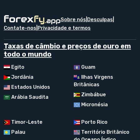
Sobre nós
|
Desculpas
|
Contate-nos
|
Privacidade e termos
Taxas de câmbio e preços de ouro em
todo o mundo
Egito
Guam
Jordânia
Ilhas Virgens
Britânicas
Estados Unidos
Zimbábue
Arábia Saudita
Micronésia
Timor-Leste
Porto Rico
Palau
Território Britânico
do Oceano Índico