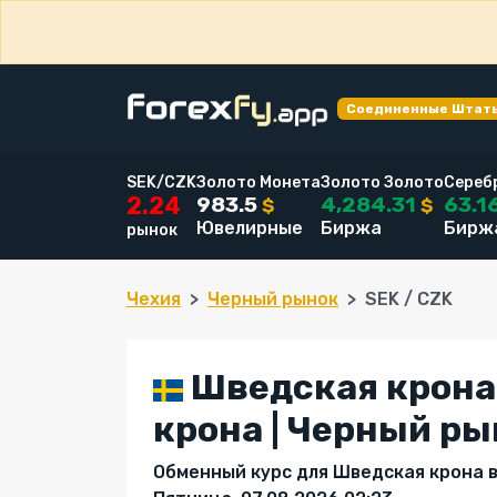
Соединенные Штат
SEK/CZK
Золото Монета
Золото Золото
Сереб
983.5
4,284.31
63.1
2.24
$
$
Ювелирные
Биржа
Бирж
рынок
Чехия
Черный рынок
SEK / CZK
Шведская крона
крона | Черный р
Обменный курс для Шведская крона в