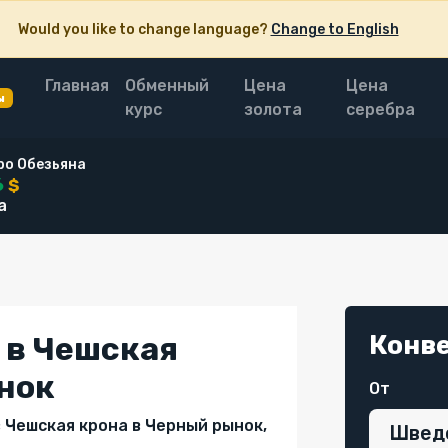
Would you like to change language?
Change to English
Главная
Обменный
Цена
Цена
ы
курс
золота
серебра
ро Обезьяна
6
$
а
Конв
 в Чешская
ынок
От
 Чешская крона в Черный рынок,