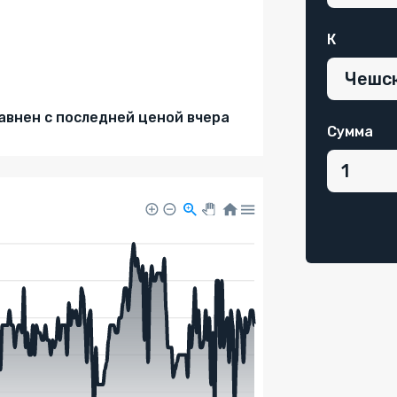
К
внен с последней ценой вчера
Сумма