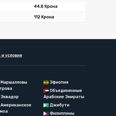
44.8 Крона
112 Крона
 и условия
Маршалловы
Эфиопия
трова
Объединенные
Эквадор
Арабские Эмираты
Американское
Джибути
моа
Филиппины