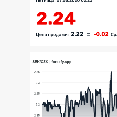
Пятница, 07.08.2026 02:23
2.24
2.22
-0.02
Цена продажи:
Сра
SEK/CZK | forexfy.app
2.35
2.3
2.25
2.2
2.15