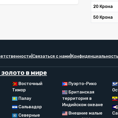
20 Крона
50 Крона
ветственности
|
Связаться с нами
|
Конфиденциальность
 золото в мире
Восточный
Пуэрто-Рико
Тимор
Ос
Британская
Палау
территория в
Индийском океане
Сальвадор
Внешние малые
Са
Северные