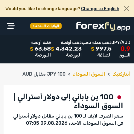
Would you like to change language?
Change to English
الولايات المتحدة
JPY/AUD
ذهب عملة ذهب
ذهب أونصة
فضة أونصة
63.58
4,342.23
997.5
0.9
$
$
$
الصاغة
البورصة
البورصة
السوق
أنتاركتيكا
السوق السوداء
100 JPY مقابل AUD
100 ين ياباني إلى دولار أسترالي |
السوق السوداء
سعر الصرف لايف لـ 100 ين ياباني مقابل دولار أسترالي
فى السوق السوداء، الأحد، 09.08.2026 07:05