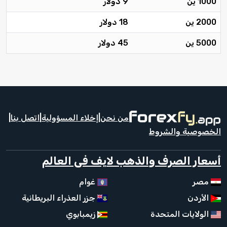
1000 ين
9 دولار
2000 ين
18 دولار
5000 ين
45 دولار
من نحن
|
إخلاء المسؤولية
|
اتصل بنا
|
الخصوصية والشروط
أسعار الصرف والذهب لايف فى العالم
مصر
غوام
الأردن
جزر العذراء البريطانية
الولايات المتحدة
زيمبابوي