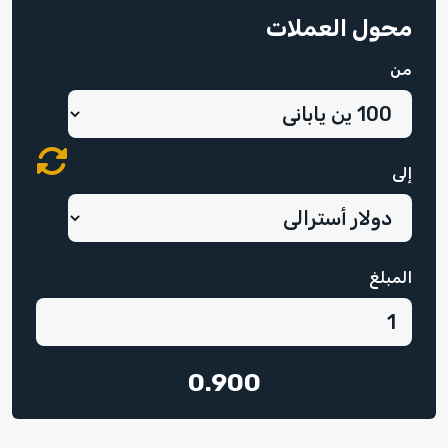
محول العملات
من
إلى
المبلغ
0.900