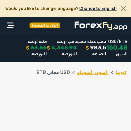
Would you like to change language?
Change to English
الولايات المتحدة
USD/ETB
ذهب عملة ذهب
ذهب أونصة
فضة أونصة
63.66
4,345.94
983.5
160.48
$
$
$
الصاغة
البورصة
البورصة
السوق
إثيوبيا
السوق السوداء
USD مقابل ETB