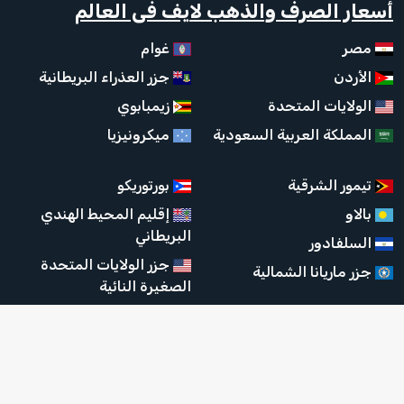
أسعار الصرف والذهب لايف فى العالم
مصر
غوام
الأردن
جزر العذراء البريطانية
الولايات المتحدة
زيمبابوي
المملكة العربية السعودية
ميكرونيزيا
تيمور الشرقية
بورتوريكو
بالاو
إقليم المحيط الهندي
البريطاني
السلفادور
جزر الولايات المتحدة
جزر ماريانا الشمالية
الصغيرة النائية
جزر توركس وكايكوس