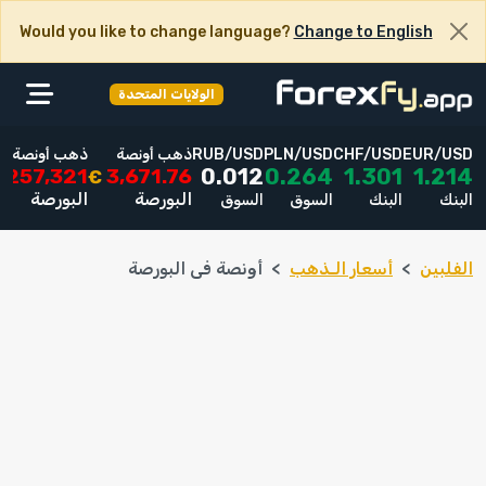
Would you like to change language?
Change to English
الولايات المتحدة
EUR/USD
CHF/USD
PLN/USD
RUB/USD
ذهب أونصة
ذهب أونصة
257,321
3,671.76
0.012
0.264
1.301
1.214
₱
€
البورصة
البورصة
البنك
البنك
السوق
السوق
الفلبين
أسعار الـذهب
أونصة فى البورصة