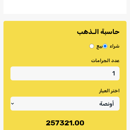
حاسبة الـذهب
شراء
بيع
عدد الجرامات
اختر العيار
257321.00