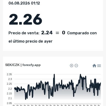
06.08.2026 01:12
2.26
2.24
0
Precio de venta:
Comparado con
el último precio de ayer
SEK/CZK | forexfy.app
2.35
2.3
2.25
2.2
2.15
2.1
2.05