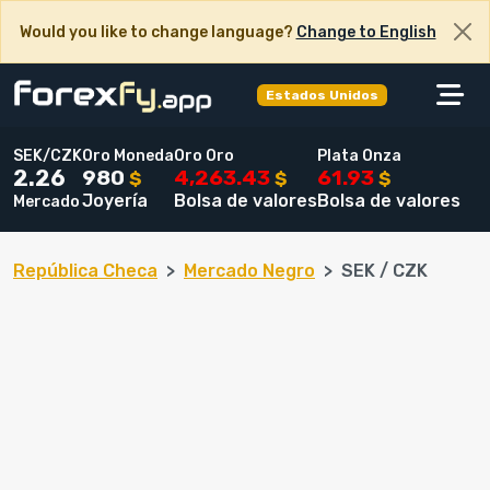
Would you like to change language?
Change to English
Estados Unidos
SEK/CZK
Oro Moneda
Oro Oro
Plata Onza
980
4,263.43
61.93
2.26
$
$
$
Joyería
Bolsa de valores
Bolsa de valores
Mercado
República Checa
Mercado Negro
SEK / CZK