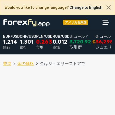
Would you like to change language?
Change to English
アメリカ合衆国
EUR/USD
CHF/USD
PLN/USD
RUB/USD
金 ゴールド
金 ゴールド
3,720.92
36,298
1.214
1.301
0.263
0.012
€
取引所
ジュエリ
銀行
銀行
市場
市場
香港
金の価格
金はジュエリーストアで