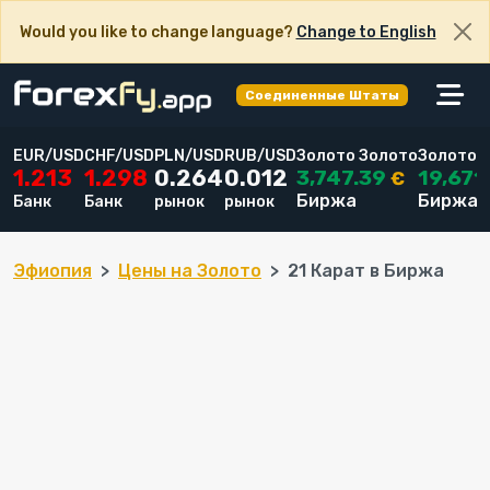
Would you like to change language?
Change to English
Соединенные Штаты
EUR/USD
CHF/USD
PLN/USD
RUB/USD
Золото Золото
Золото 2
3,747.39
19,671
1.213
1.298
0.264
0.012
€
Биржа
Биржа
Банк
Банк
рынок
рынок
Эфиопия
Цены на Золото
21 Карат в Биржа