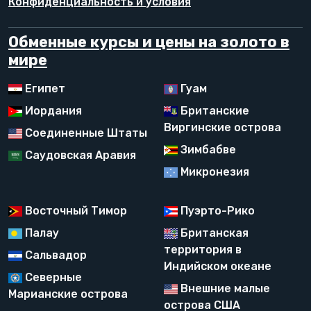
Конфиденциальность и условия
Обменные курсы и цены на золото в
мире
Египет
Гуам
Иордания
Британские
Виргинские острова
Соединенные Штаты
Зимбабве
Саудовская Аравия
Микронезия
Восточный Тимор
Пуэрто-Рико
Палау
Британская
территория в
Сальвадор
Индийском океане
Северные
Внешние малые
Марианские острова
острова США