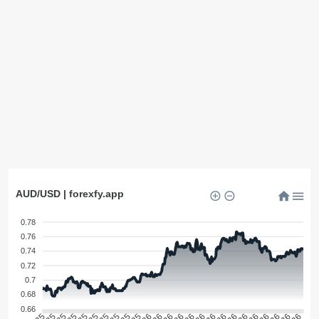
AUD/USD | forexfy.app
0.78
0.76
0.74
0.72
0.7
0.68
0.66