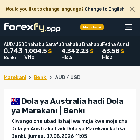
Would you like to change language?
Change to English
Marekani
AUD/USD
Dhahabu Sarafu
Dhahabu Dhahabu
Fedha Aunsi
1,004.5
4,342.23
63.58
0.743
$
$
$
Vito
Hisa
Hisa
Benki
Marekani
Benki
AUD / USD
Dola ya Australia hadi Dola
ya Marekani | Benki
Kiwango cha ubadilishaji wa moja kwa moja cha
Dola ya Australia hadi Dola ya Marekani katika
Benki, Ijumaa, 07.08.2026 11:05