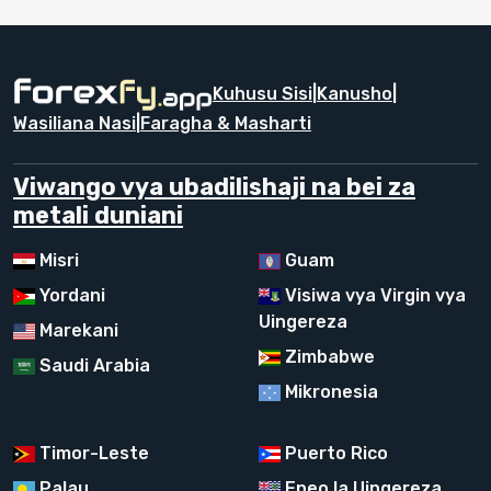
Kuhusu Sisi
|
Kanusho
|
Wasiliana Nasi
|
Faragha & Masharti
Viwango vya ubadilishaji na bei za
metali duniani
Misri
Guam
Yordani
Visiwa vya Virgin vya
Uingereza
Marekani
Zimbabwe
Saudi Arabia
Mikronesia
Timor-Leste
Puerto Rico
Palau
Eneo la Uingereza