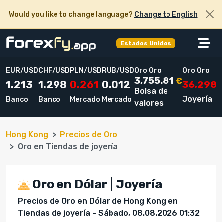
Would you like to change language?
Change to English
Estados Unidos
EUR/USD
CHF/USD
PLN/USD
RUB/USD
Oro Oro
Oro Oro
3,755.81
€
36,298
1.213
1.298
0.261
0.012
Bolsa de
Joyería
Banco
Banco
Mercado
Mercado
valores
Hong Kong
Precios de Oro
Oro en Tiendas de joyería
Oro en Dólar | Joyería
Precios de Oro en Dólar de Hong Kong en
Tiendas de joyería - Sábado, 08.08.2026 01:32