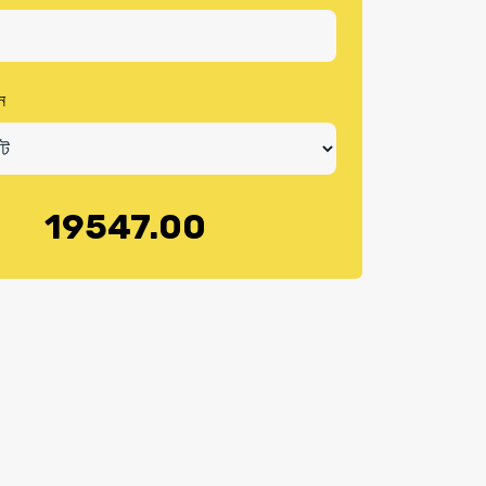
ুন
19547.00