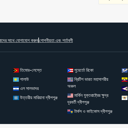
াদের সাথে যোগাযোগ করুন
|
গোপনীয়তা এবং শর্তাবলী
তিমোর-লেস্তে
পুয়ের্তো রিকো
পালাউ
ব্রিটিশ ভারত মহাসাগরীয়
অঞ্চল
এল সালভাদর
মার্কিন যুক্তরাষ্ট্রের ক্ষুদ্র
উত্তরীয় মারিয়ানা দ্বীপপুঞ্জ
দূরবর্তী দ্বীপপুঞ্জ
টার্কস ও কাইকোস দ্বীপপুঞ্জ