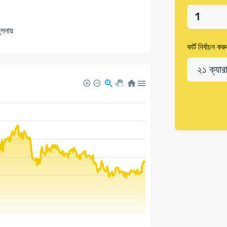
লনায়
কার্ট নির্বাচন কর