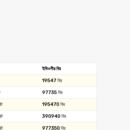
ইথিওপীয় বির
19547 বির
ট
97735 বির
েট
195470 বির
েট
390940 বির
েট
977350 বির