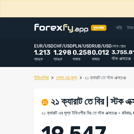
বাড়ি
টাকা
যুক্তরাষ্ট্র
EUR/USD
CHF/USD
PLN/USD
RUB/USD
সোনা গোল্ড
3,755.8
1.213
1.298
0.258
0.012
স্টক এক্সচেঞ্জ
ব্যাঙ্ক
ব্যাঙ্ক
বাজার
বাজার
ইথিওপিয়া
সোনা এর মূল্য
২১ ক্যারাট তে স্টক এক্সচেঞ্জ
২১ ক্যারাট তে বির | স্টক এক্স
২১ ক্যারাট এর মূল্য ইথিওপীয় বির তে স্টক এক্সচেঞ্জ - 
19,547