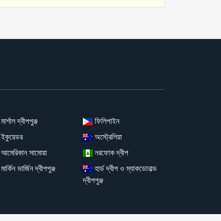
মার্শাল দ্বীপপুঞ্জ
ফিলিপাইন
ইকুয়েডর
অস্ট্রেলিয়া
আমেরিকান সামোয়া
নরফোক দ্বীপ
মার্কিন ভার্জিন দ্বীপপুঞ্জ
হার্ড দ্বীপ ও ম্যাকডোনাল্ড
দ্বীপপুঞ্জ