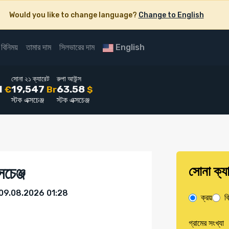
Would you like to change language?
Change to English
 বিনিময়
তামার দাম
সিলভারের দাম
English
সোনা ২১ ক্যারেট
রুপা আউন্স
1
19,547
63.58
€
Br
$
স্টক এক্সচেঞ্জ
স্টক এক্সচেঞ্জ
সোনা ক্য
চেঞ্জ
রবিবার, 09.08.2026 01:28
ক্রয়
বি
গ্রামের সংখ্যা